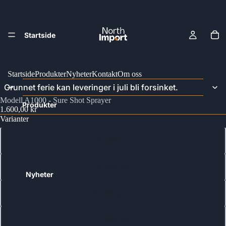
Startside
Startside
Produkter
Nyheter
Kontakt
Om oss
Grunnet ferie kan leveringer i juli bli forsinket.
Modell A1000 - Sure Shot Sprayer
Produkter
1.600,00 kr
Varianter
A1000 rød
A1000 sort
Nyheter
A1000 grønn
A1000 hvit