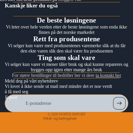
Kanskje liker du også
De beste løsningene
Vi leter over hele verden etter de beste løsningene som enda ikke
finnes på det norske markedet
Rett fra produsentene
Vi selger kun varer med produsentenes varemerke slik at du får
den ekte varen slik den skal være fra produsenten
Ting som skal vare
Vi selger kun varer vi mener tåler bruk og skal kunne repareres og
bygges opp igjen etter mange års bruk
For større bestillinger til bedrifter ber vi dere
ta kontakt her
Meld deg på vårt nyhetsbrev
Personvernerklæring
Vi lover å ikke sende ut mail med mindre det er noe verdt
å få med seg
Kontaktinformasjon
E-post
Vilkår for bruk
Retningslinjer for angrerett
© 2026
NORTH IMPORT
Vilkår og betingelser