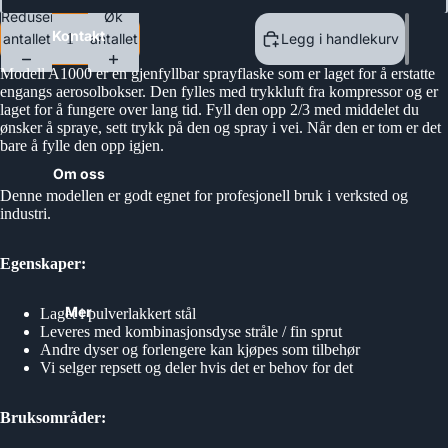
Reduser
Øk
Kontakt
antallet
antallet
Legg i handlekurv
Modell A1000 er en gjenfyllbar sprayflaske som er laget for å erstatte
engangs aerosolbokser. Den fylles med trykkluft fra kompressor og er
laget for å fungere over lang tid. Fyll den opp 2/3 med middelet du
ønsker å spraye, sett trykk på den og spray i vei. Når den er tom er det
bare å fylle den opp igjen.
Om oss
Denne modellen er godt egnet for profesjonell bruk i verksted og
industri.
Egenskaper:
Mer
Laget i pulverlakkert stål
Leveres med kombinasjonsdyse stråle / fin sprut
Andre dyser og forlengere kan kjøpes som tilbehør
Vi selger repsett og deler hvis det er behov for det
Bruksområder: